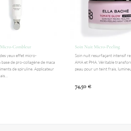
 Micro-Combleur
Soin Nuit Micro-Peeling
des yeux effet micro-
Soin nuit resurfaçant intensif r
 base de pro-collagène de maca
AHA et PHA. Véritable transfo
iments de spiruline. Applicateur
peau pour un teint frais, lumine
rais…
74,50
€