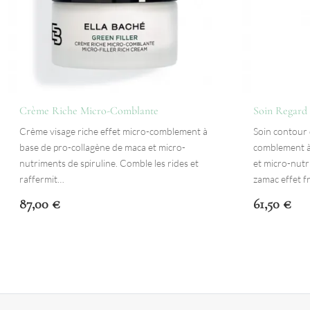
Crème Riche Micro-Comblante
Soin Regard
Crème visage riche effet micro-comblement à
Soin contour 
base de pro-collagène de maca et micro-
comblement à
nutriments de spiruline. Comble les rides et
et micro-nutr
raffermit…
zamac effet f
87,00
€
61,50
€