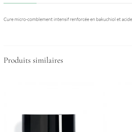
Cure micro-comblement intensif renforcée en bakuchiol et acide h
Produits similaires