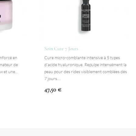
Soin Cure 7 Jours
enforcé en
Cure micro-comblante intensive à 5 types
rmateur de
d'acide hyaluronique. Repulpe intensément la
ux et une…
peau pour des rides visiblement comblées dès
7 jours.…
47,50
€