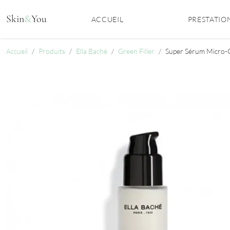
Aller au contenu
Skin
&
You
ACCUEIL
PRESTATIO
Accueil
Produits
Ella Baché
Green Filler
Super Sérum Micro-