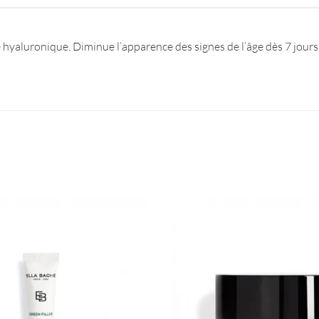
yaluronique. Diminue l’apparence des signes de l’âge dès 7 jours. 