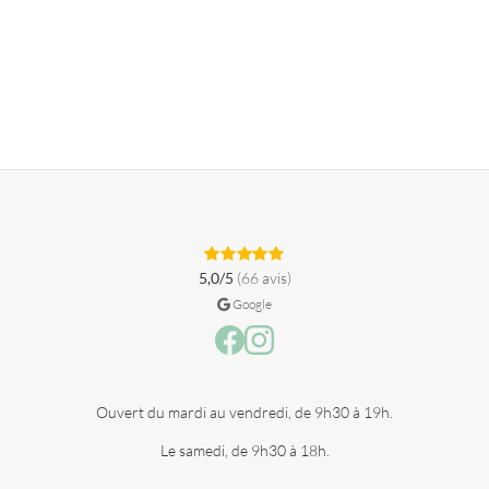
Soins Corps Ella Baché
DÉCOUVRIR
Soins Visage Ella Baché
DÉCOUVRIR
Épilations À La Cire
DÉCOUVRIR
Soins Des Mains / Pieds
DÉCOUVRIR
Soins Du Regard
DÉCOUVRIR
DÉCOUVRIR
DÉCOUVRIR
5,0/5
(66 avis)
Google
Facebook
Instagram
Ouvert du mardi au vendredi, de 9h30 à 19h.
Le samedi, de 9h30 à 18h.