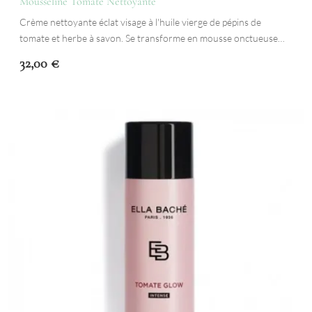
Mousseline Tomate Nettoyante
Crème nettoyante éclat visage à l'huile vierge de pépins de
tomate et herbe à savon. Se transforme en mousse onctueuse…
32,00
€