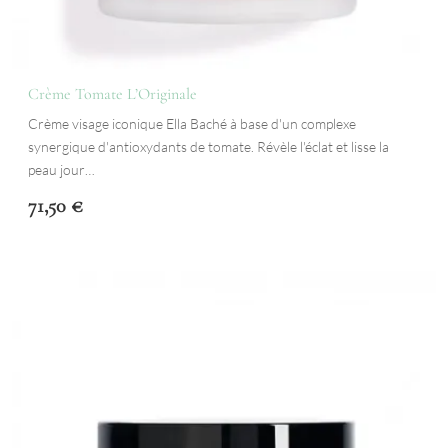
Crème Tomate L’Originale
Crème visage iconique Ella Baché à base d'un complexe
synergique d'antioxydants de tomate. Révèle l'éclat et lisse la
peau jour…
71,50
€