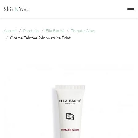
Aller au contenu
Skin
&
You
Accueil
Produits
Ella Baché
Tomate Glow
Crème Teintée Rénovatrice Éclat