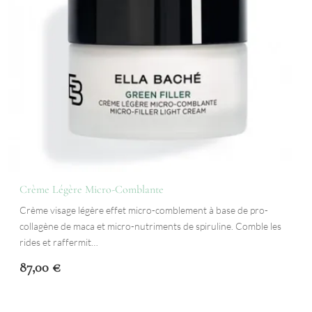
Crème Légère Micro-Comblante
Crème visage légère effet micro-comblement à base de pro-
collagène de maca et micro-nutriments de spiruline. Comble les
rides et raffermit…
87,00
€