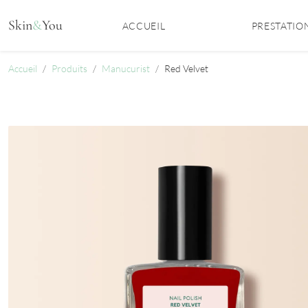
Aller au contenu
Skin
&
You
ACCUEIL
PRESTATIO
Accueil
Produits
Manucurist
Red Velvet