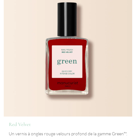
Red Velvet
Un vernis à ongles rouge velours profond de la gamme Green™.