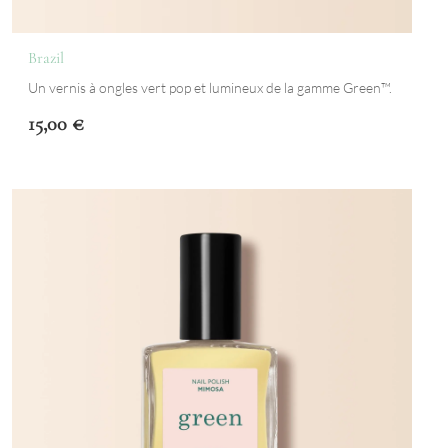
Brazil
Un vernis à ongles vert pop et lumineux de la gamme Green™.
15,00
€