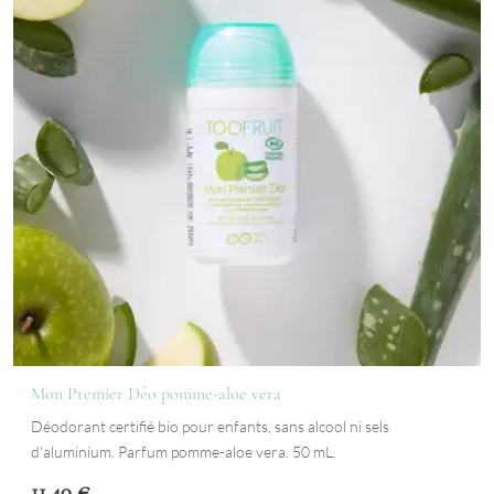
Mon Premier Déo pomme-aloe vera
Déodorant certifié bio pour enfants, sans alcool ni sels
d'aluminium. Parfum pomme-aloe vera. 50 mL.
11,40
€