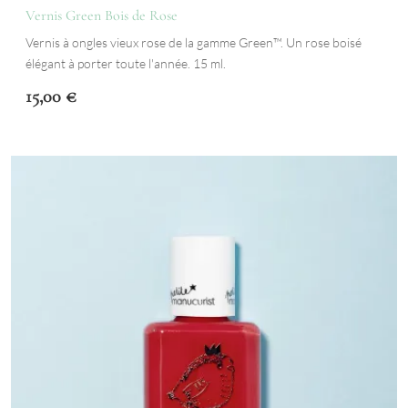
Vernis Green Bois de Rose
Vernis à ongles vieux rose de la gamme Green™. Un rose boisé
élégant à porter toute l'année. 15 ml.
15,00
€