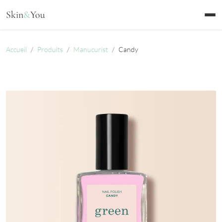
Aller au contenu
Skin
&
You
Accueil
Produits
Manucurist
Candy