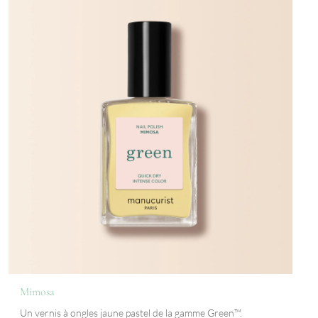
Mimosa
Un vernis à ongles jaune pastel de la gamme Green™.