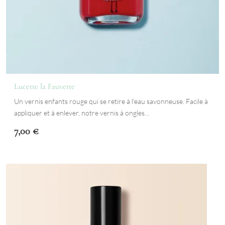
Lucette la Fauvette
Un vernis enfants rouge qui se retire à l'eau savonneuse. Facile à
appliquer et à enlever, notre vernis à ongles…
7,00
€