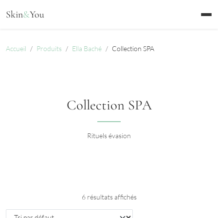
Aller au contenu
Skin
&
You
Accueil
Produits
Ella Baché
Collection SPA
Collection SPA
Rituels évasion
6 résultats affichés