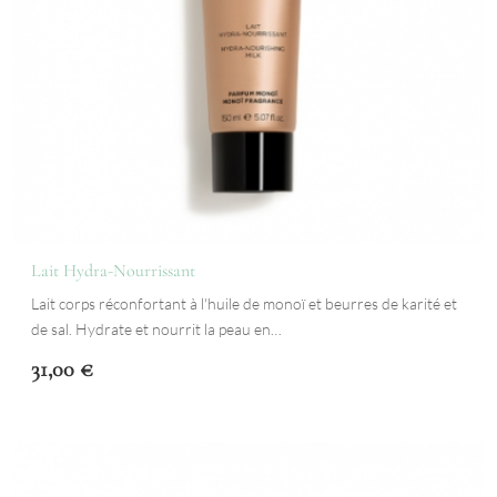
Lait Hydra-Nourrissant
Lait corps réconfortant à l'huile de monoï et beurres de karité et
de sal. Hydrate et nourrit la peau en…
31,00
€