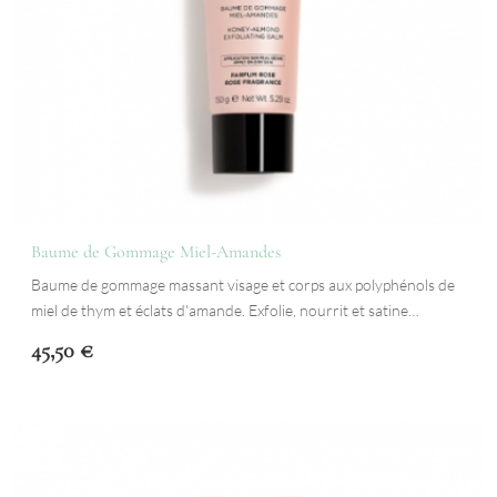
Baume de Gommage Miel-Amandes
Baume de gommage massant visage et corps aux polyphénols de
miel de thym et éclats d'amande. Exfolie, nourrit et satine…
45,50
€