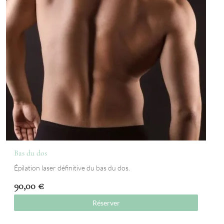
Bas du dos
Épilation laser définitive du bas du dos.
90,00
€
Réserver