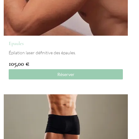
Epaules
Épilation laser définitive des épaules.
105,00
€
Réserver