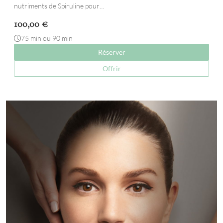
nutriments de Spiruline pour…
100,00
€
75 min ou 90 min
Réserver
Offrir