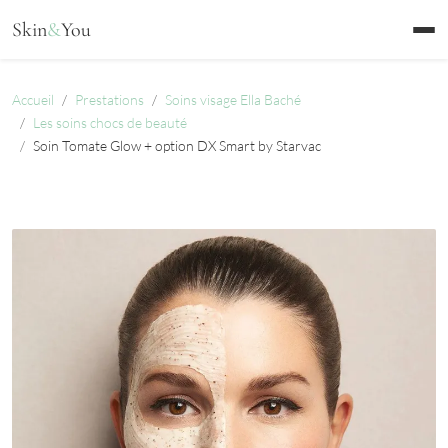
Aller au contenu
Skin
&
You
Accueil
Prestations
Soins visage Ella Baché
Les soins chocs de beauté
Soin Tomate Glow + option DX Smart by Starvac