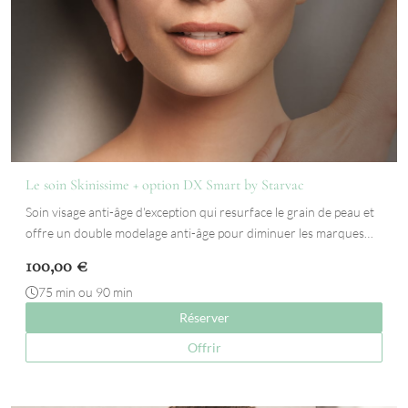
Le soin Skinissime + option DX Smart by Starvac
Soin visage anti-âge d'exception qui resurface le grain de peau et
offre un double modelage anti-âge pour diminuer les marques…
100,00
€
75 min ou 90 min
Réserver
Offrir