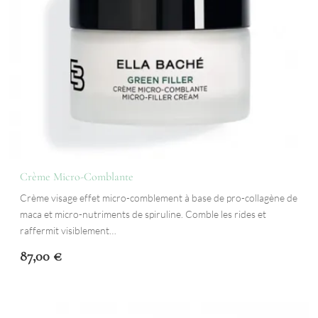
Crème Micro-Comblante
Crème visage effet micro-comblement à base de pro-collagène de
maca et micro-nutriments de spiruline. Comble les rides et
raffermit visiblement…
87,00
€