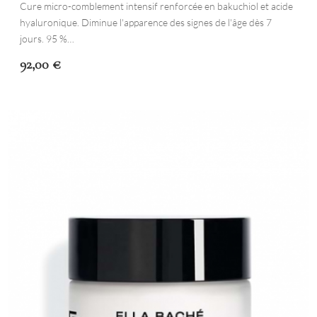
Cure micro-comblement intensif renforcée en bakuchiol et acide
hyaluronique. Diminue l'apparence des signes de l'âge dès 7
jours. 95 %…
92,00
€