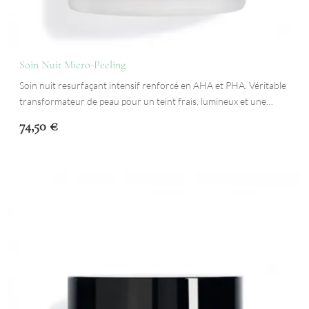
Soin Nuit Micro-Peeling
Soin nuit resurfaçant intensif renforcé en AHA et PHA. Véritable
transformateur de peau pour un teint frais, lumineux et une…
74,50
€