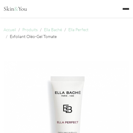
Aller au contenu
Skin
&
You
Accueil
Produits
Ella Baché
Ella Perfect
Exfoliant Oléo-Gel Tomate