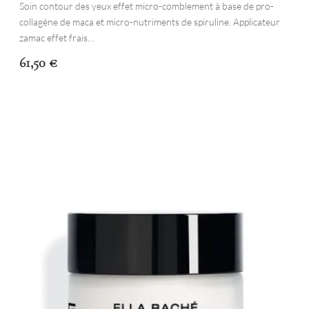
Soin contour des yeux effet micro-comblement à base de pro-
collagène de maca et micro-nutriments de spiruline. Applicateur
zamac effet frais…
61,50
€