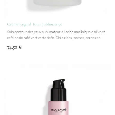
Crème Regard Total Sublimatrice
Soin contour des yeux sublimateur à l'acide maslinique d'olive et
caféine de café vert vectorisée. Cible rides, poches, cernes et…
74,50
€