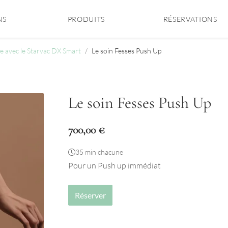
NS
PRODUITS
RÉSERVATIONS
te avec le Starvac DX Smart
Le soin Fesses Push Up
Le soin Fesses Push Up
700,00
€
35 min chacune
Pour un Push up immédiat
Réserver