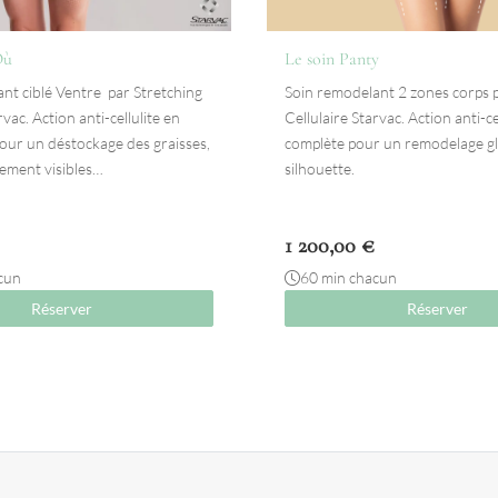
Où
Le soin Panty
nt ciblé Ventre par Stretching
Soin remodelant 2 zones corps p
rvac. Action anti-cellulite en
Cellulaire Starvac. Action anti-ce
ur un déstockage des graisses,
complète pour un remodelage gl
ement visibles…
silhouette.
1 200,00
€
cun
60 min chacun
Réserver
Réserver