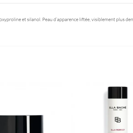
proline et silanol. Peau d’apparence liftée, visiblement plus dense