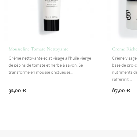
Mousseline Tomate Nettoyante
Crème Riche
Crème nettoyante éclat visage à l'huile vierge
Crème visage
de pépins de tomate et herbe à savon. Se
base de pro-c
transforme en mousse onctueuse…
nutriments de
raffermit…
32,00
€
87,00
€