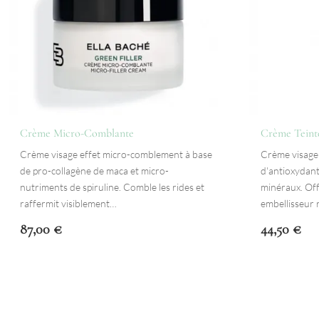
Crème Micro-Comblante
Crème Teinté
Crème visage effet micro-comblement à base
Crème visage 
de pro-collagène de maca et micro-
d'antioxydant
nutriments de spiruline. Comble les rides et
minéraux. Offr
raffermit visiblement…
embellisseur
87,00
€
44,50
€