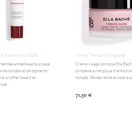
e Rénovatrice Éclat
Crème Tomate L’Originale
teintée embellissante à base
Crème visage iconique Ella Bach
s de tomate et de pigments
complexe synergique d'antioxyd
e un effet lissant et
tomate. Révèle l'éclat et lisse la
 rosé…
71,50
€